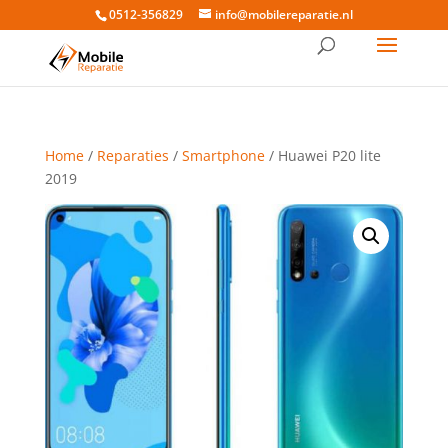
0512-356829
info@mobilereparatie.nl
Home
/
Reparaties
/
Smartphone
/ Huawei P20 lite
2019