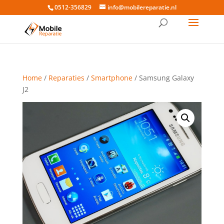
0512-356829
info@mobilereparatie.nl
Home
/
Reparaties
/
Smartphone
/ Samsung Galaxy
J2