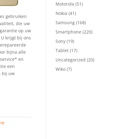
Motorola
(51)
Nokia
(41)
ies gebruiken
Samsung
(168)
aliteit, die uw
 garantie op uw
Smartphone
(220)
 U krijgt bij ons
Sony
(19)
gerepareerde
Tablet
(17)
or bijna alle
service* en
Uncategorized
(20)
atie een
Wiko
(7)
 bij uw
ne