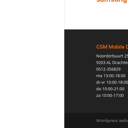
GSM Mobile 
Noorderbuurt 2
9203 AL Drachte
0512-356829
ma 13:00-18:00
di-vr 10:00-18:0
do 10:00-21:00
za 10:00-17:00
Wordpress webs