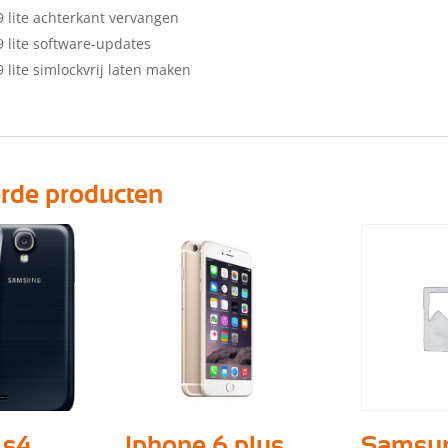
 lite achterkant vervangen
 lite software-updates
 lite simlockvrij laten maken
erde producten
 s4
Iphone 6 plus
Samsu