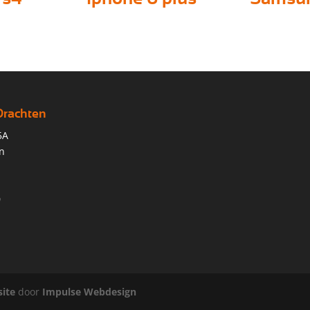
Drachten
5A
n
0
ite
door
Impulse Webdesign