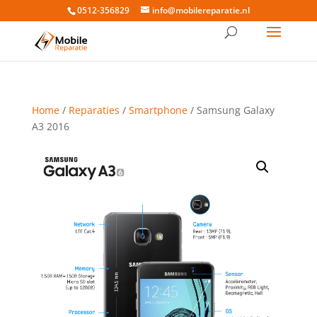
0512-356829
info@mobilereparatie.nl
Home
/
Reparaties
/
Smartphone
/ Samsung Galaxy
A3 2016