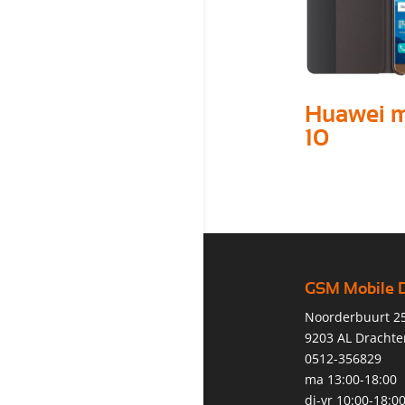
Huawei 
10
GSM Mobile 
Noorderbuurt 2
9203 AL Drachte
0512-356829
ma 13:00-18:00
di-vr 10:00-18:0