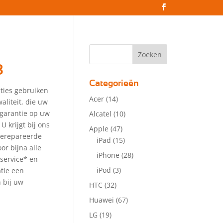
8
Categorieën
ties gebruiken
Acer
(14)
aliteit, die uw
 garantie op uw
Alcatel
(10)
 U krijgt bij ons
Apple
(47)
gerepareerde
iPad
(15)
or bijna alle
iPhone
(28)
service* en
iPod
(3)
atie een
 bij uw
HTC
(32)
Huawei
(67)
LG
(19)