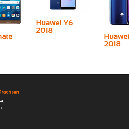
Huawei Y6
2018
mate
Huawei
2018
Drachten
5A
n
0