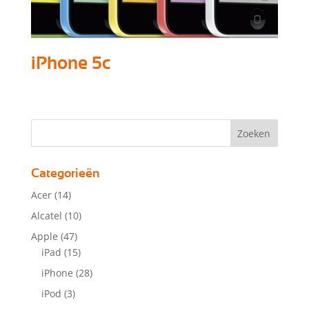
iPhone 5c
Categorieën
Acer
(14)
Alcatel
(10)
Apple
(47)
iPad
(15)
iPhone
(28)
iPod
(3)