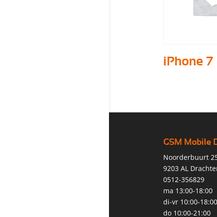
iPhone 7
GSM Mobile 
Noorderbuurt 2
9203 AL Drachte
0512-356829
ma 13:00-18:00
di-vr 10:00-18:0
do 10:00-21:00