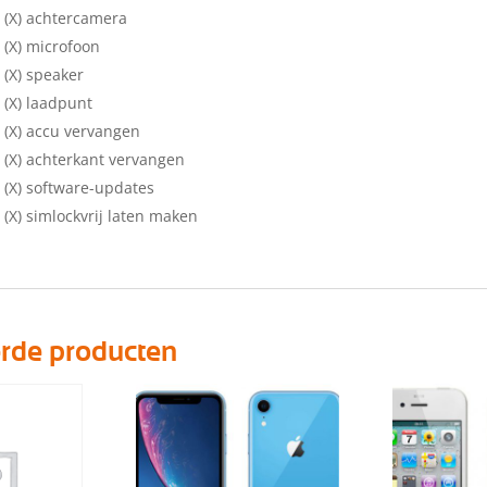
 (X) achtercamera
 (X) microfoon
 (X) speaker
 (X) laadpunt
 (X) accu vervangen
 (X) achterkant vervangen
 (X) software-updates
 (X) simlockvrij laten maken
erde producten