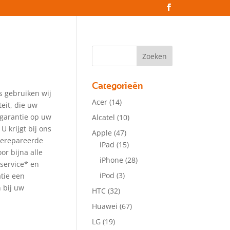
Categorieën
es gebruiken wij
Acer
(14)
eit, die uw
 garantie op uw
Alcatel
(10)
 U krijgt bij ons
Apple
(47)
gerepareerde
iPad
(15)
or bijna alle
iPhone
(28)
service* en
iPod
(3)
atie een
 bij uw
HTC
(32)
Huawei
(67)
LG
(19)