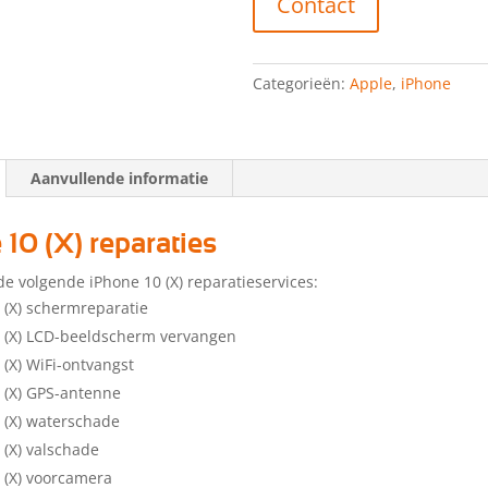
Contact
Categorieën:
Apple
,
iPhone
Aanvullende informatie
 10 (X) reparaties
de volgende iPhone 10 (X) reparatieservices:
 (X) schermreparatie
 (X) LCD-beeldscherm vervangen
 (X) WiFi-ontvangst
 (X) GPS-antenne
 (X) waterschade
 (X) valschade
 (X) voorcamera