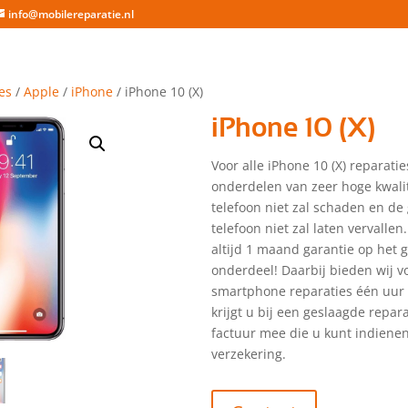
info@mobilereparatie.nl
es
/
Apple
/
iPhone
/ iPhone 10 (X)
iPhone 10 (X)
Voor alle iPhone 10 (X) reparati
onderdelen van zeer hoge kwalit
telefoon niet zal schaden en de
telefoon niet zal laten vervallen.
altijd 1 maand garantie op het 
onderdeel! Daarbij bieden wij vo
smartphone reparaties één uur 
krijgt u bij een geslaagde repar
factuur mee die u kunt indienen
verzekering.