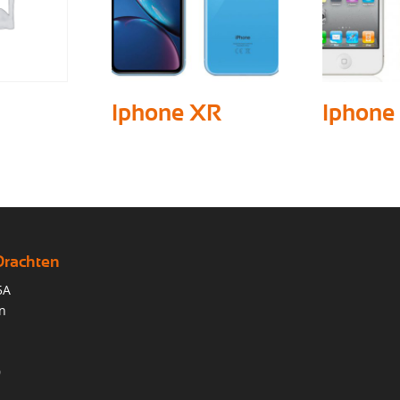
Iphone XR
Iphone
Drachten
5A
n
0