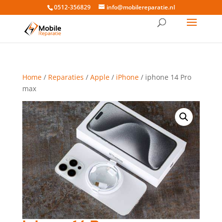
0512-356829
info@mobilereparatie.nl
Home
/
Reparaties
/
Apple
/
iPhone
/ iphone 14 Pro
max