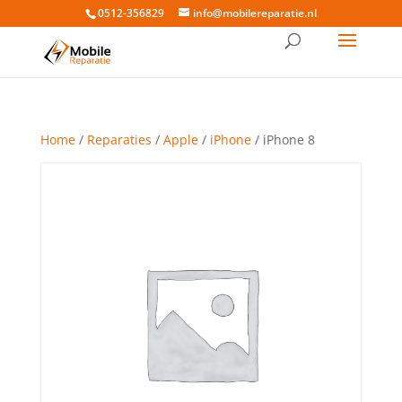
0512-356829
info@mobilereparatie.nl
Home
/
Reparaties
/
Apple
/
iPhone
/ iPhone 8