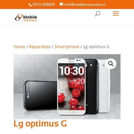
0512-356829
info@mobilereparatie.nl
Home
/
Reparaties
/
Smartphone
/ Lg optimus G
Lg optimus G