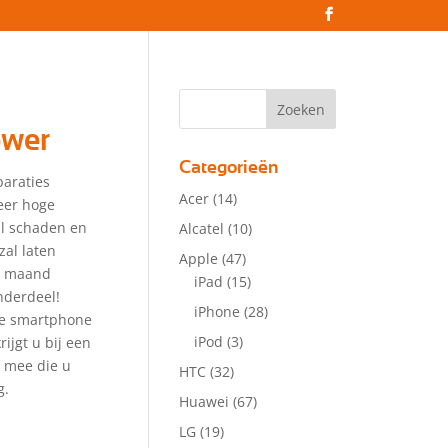
ower
Categorieën
paraties
Acer
(14)
eer hoge
zal schaden en
Alcatel
(10)
zal laten
Apple
(47)
 1 maand
iPad
(15)
nderdeel!
iPhone
(28)
lle smartphone
iPod
(3)
ijgt u bij een
r mee die u
HTC
(32)
g.
Huawei
(67)
LG
(19)