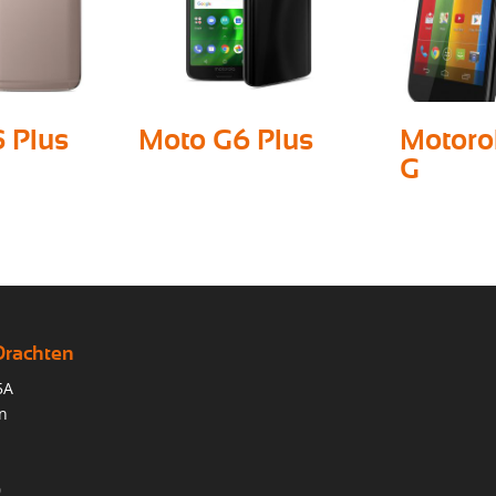
 Plus
Moto G6 Plus
Motoro
G
Drachten
5A
n
0