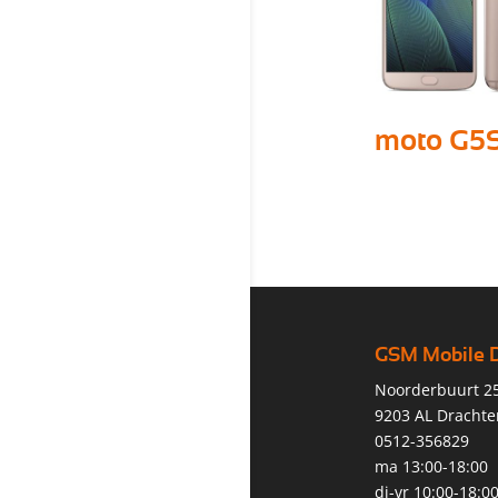
moto G5S
GSM Mobile 
Noorderbuurt 2
9203 AL Drachte
0512-356829
ma 13:00-18:00
di-vr 10:00-18:0