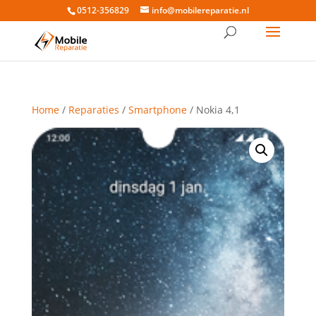
0512-356829
info@mobilereparatie.nl
Home
/
Reparaties
/
Smartphone
/ Nokia 4,1