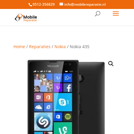
0512-356829
info@mobilereparatie.nl
Home
/
Reparaties
/
Nokia
/ Nokia 435