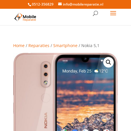
0512-356829
info@mobilereparatie.nl
Home
/
Reparaties
/
Smartphone
/ Nokia 5,1