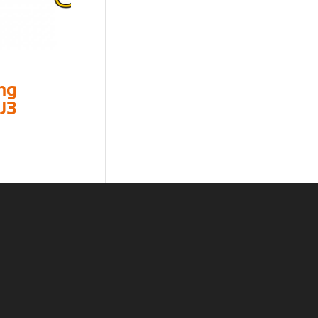
ng
J3