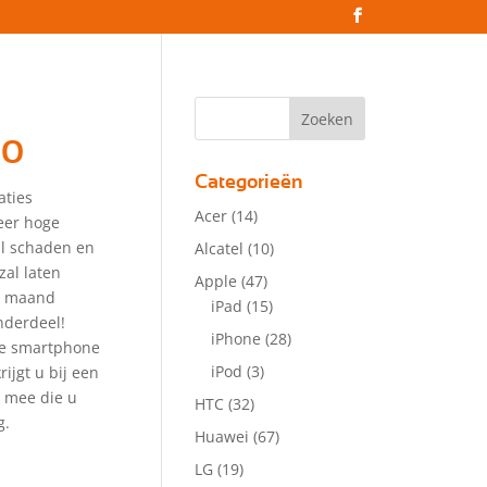
50
Categorieën
aties
Acer
(14)
eer hoge
zal schaden en
Alcatel
(10)
zal laten
Apple
(47)
 1 maand
iPad
(15)
nderdeel!
iPhone
(28)
lle smartphone
iPod
(3)
ijgt u bij een
r mee die u
HTC
(32)
g.
Huawei
(67)
LG
(19)