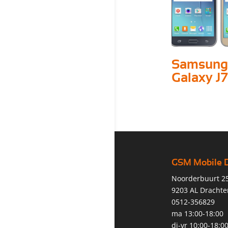
Samsung
Galaxy J7
GSM Mobile 
Noorderbuurt 2
9203 AL Drachte
0512-356829
ma 13:00-18:00
di-vr 10:00-18:0