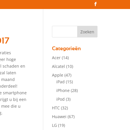
17
Categorieën
raties
Acer
(14)
eer hoge
zal schaden en
Alcatel
(10)
zal laten
Apple
(47)
 1 maand
iPad
(15)
nderdeel!
iPhone
(28)
lle smartphone
iPod
(3)
ijgt u bij een
r mee die u
HTC
(32)
g.
Huawei
(67)
LG
(19)