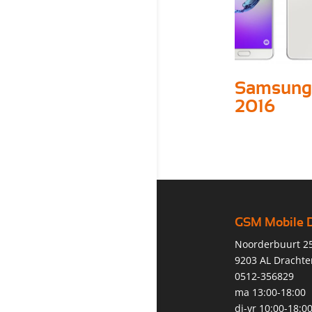
Samsung
2016
GSM Mobile 
Noorderbuurt 2
9203 AL Drachte
0512-356829
ma 13:00-18:00
di-vr 10:00-18:0