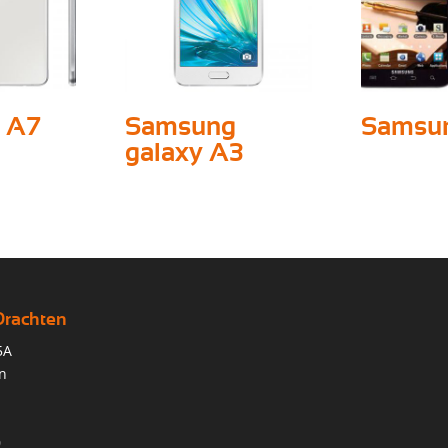
 A7
Samsung
Samsun
galaxy A3
Drachten
5A
n
0