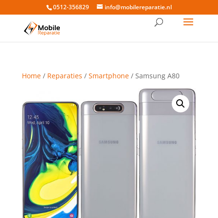
0512-356829
info@mobilereparatie.nl
Home
/
Reparaties
/
Smartphone
/ Samsung A80