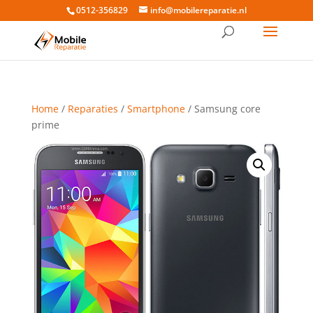
0512-356829
info@mobilereparatie.nl
Home
/
Reparaties
/
Smartphone
/ Samsung core
prime