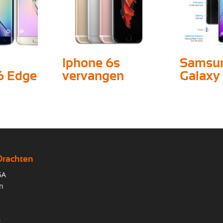
Iphone 6s
Samsu
6 Edge
vervangen
Galaxy
Drachten
5A
n
0