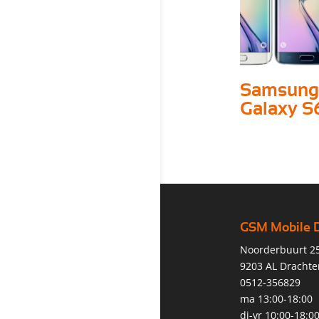
Samsung
Galaxy S
GSM Mobile 
Noorderbuurt 2
9203 AL Drachte
0512-356829
ma 13:00-18:00
di-vr 10:00-18:0