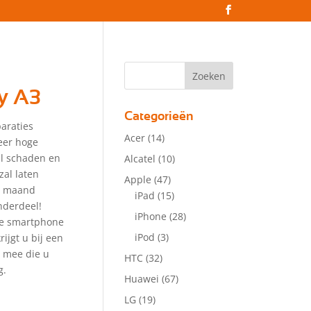
y A3
Categorieën
araties
Acer
(14)
eer hoge
zal schaden en
Alcatel
(10)
zal laten
Apple
(47)
 1 maand
iPad
(15)
nderdeel!
iPhone
(28)
lle smartphone
iPod
(3)
ijgt u bij een
r mee die u
HTC
(32)
g.
Huawei
(67)
LG
(19)