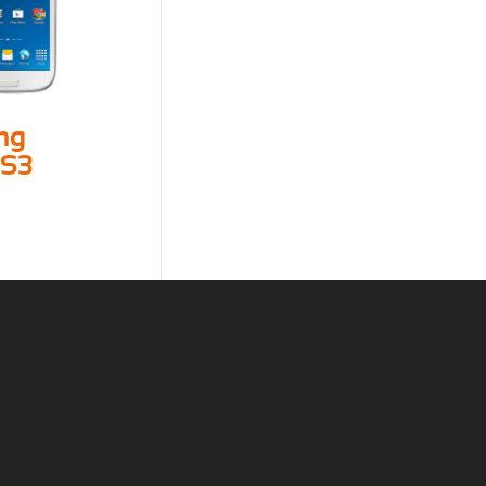
ng
 S3