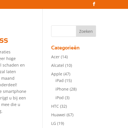
ss
Categorieën
raties
Acer
(14)
eer hoge
zal schaden en
Alcatel
(10)
zal laten
Apple
(47)
 1 maand
iPad
(15)
nderdeel!
iPhone
(28)
lle smartphone
iPod
(3)
ijgt u bij een
r mee die u
HTC
(32)
g.
Huawei
(67)
LG
(19)