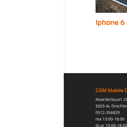
Iphone 6
GSM Mobile 
Noorderbuurt 2
9203 AL Drachte
0512-356829
ma 13:00-18:00
di-vr 10:00-18:0