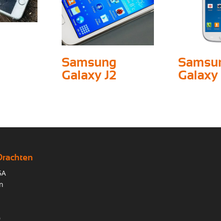
Samsung
Samsu
Galaxy J2
Galaxy
Drachten
5A
n
0