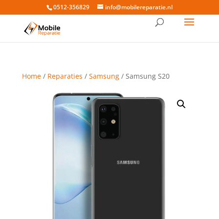
0512-356829
info@mobilereparatie.nl
Home
/
Reparaties
/
Samsung
/ Samsung S20