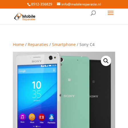
0512-356829
info@mobilereparatie.nl
Home
/
Reparaties
/
Smartphone
/ Sony C4