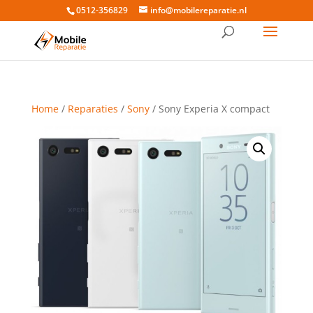
0512-356829
info@mobilereparatie.nl
Home
/
Reparaties
/
Sony
/ Sony Experia X compact