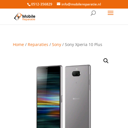
0512-356829
info@mobilereparatie.nl
Home
/
Reparaties
/
Sony
/ Sony Xperia 10 Plus