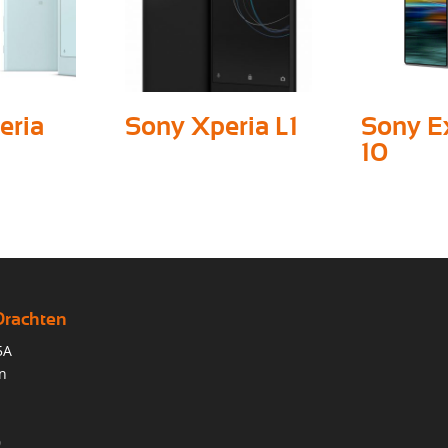
eria
Sony Xperia L1
Sony E
10
Drachten
5A
n
0