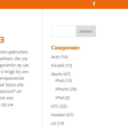
3
Categorieën
aties gebruiken
Acer
(14)
aliteit, die uw
 garantie op uw
Alcatel
(10)
 U krijgt bij ons
Apple
(47)
gerepareerde
iPad
(15)
or bijna alle
iPhone
(28)
service* en
iPod
(3)
atie een
 bij uw
HTC
(32)
Huawei
(67)
LG
(19)