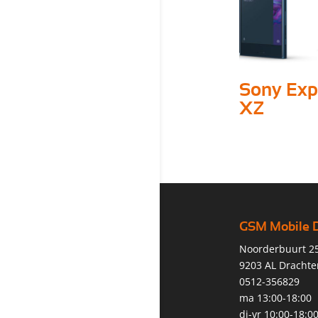
Sony Exp
XZ
GSM Mobile 
Noorderbuurt 2
9203 AL Drachte
0512-356829
ma 13:00-18:00
di-vr 10:00-18:0