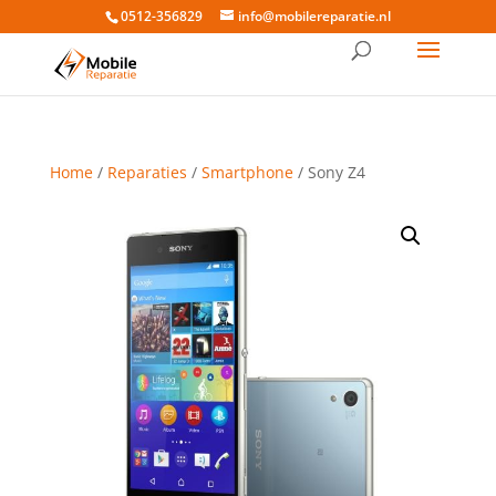
0512-356829
info@mobilereparatie.nl
Home
/
Reparaties
/
Smartphone
/ Sony Z4