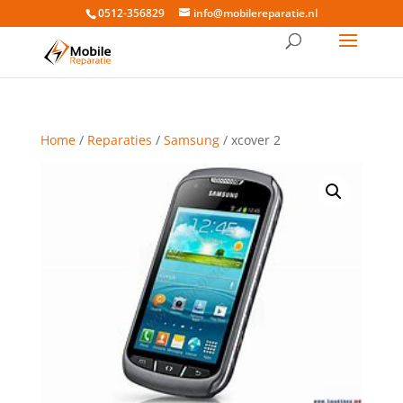
0512-356829
info@mobilereparatie.nl
Home
/
Reparaties
/
Samsung
/ xcover 2