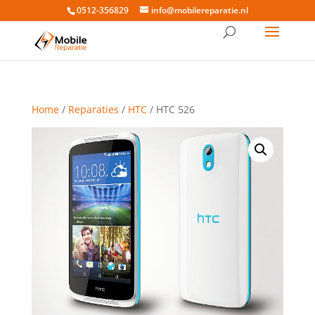
0512-356829
info@mobilereparatie.nl
Home
/
Reparaties
/
HTC
/ HTC 526