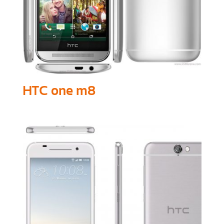
HTC one m8