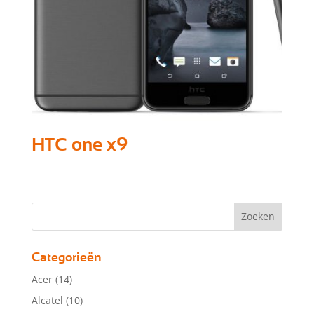
HTC one x9
Categorieën
Acer
(14)
Alcatel
(10)