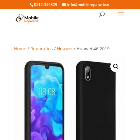
0512-356829
info@mobilereparatie.nl
Home
/
Reparaties
/
Huawei
/ Huawei 46 2019