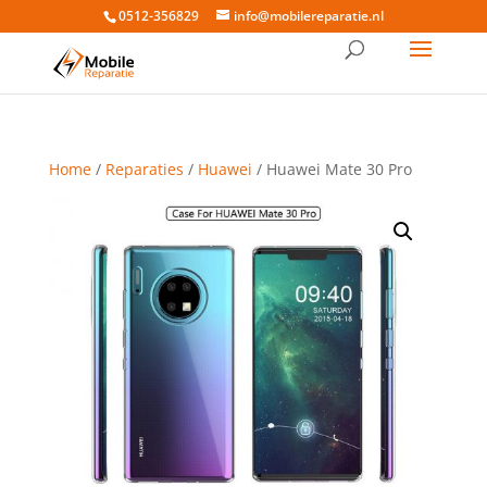
0512-356829
info@mobilereparatie.nl
Home
/
Reparaties
/
Huawei
/ Huawei Mate 30 Pro