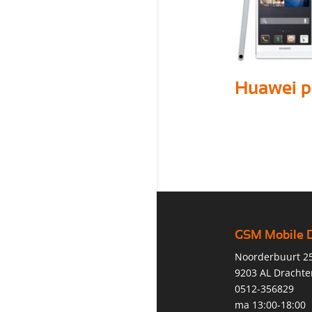
Huawei 
GSM Mobile 
Noorderbuurt 2
9203 AL Drachte
0512-356829
ma 13:00-18:00