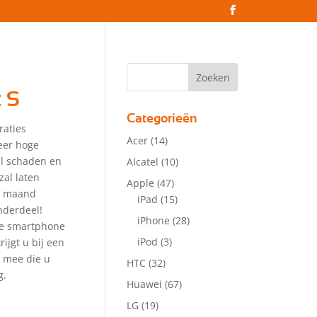
 S
Categorieën
raties
Acer
(14)
eer hoge
zal schaden en
Alcatel
(10)
zal laten
Apple
(47)
 1 maand
iPad
(15)
nderdeel!
iPhone
(28)
lle smartphone
iPod
(3)
ijgt u bij een
r mee die u
HTC
(32)
g.
Huawei
(67)
LG
(19)