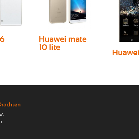
p6
Huawei mate
10 lite
Huawei
Drachten
5A
n