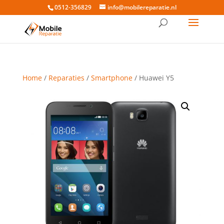
0512-356829
info@mobilereparatie.nl
Home
/
Reparaties
/
Smartphone
/ Huawei Y5