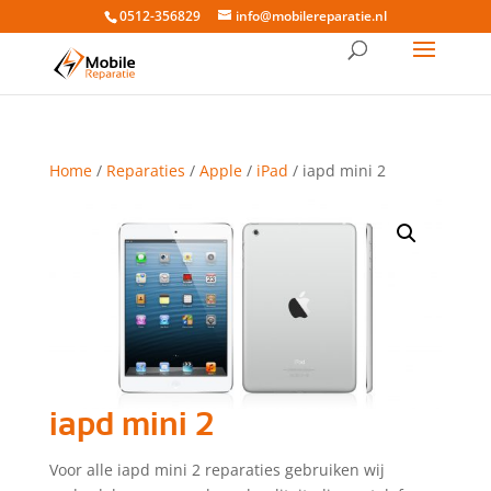
0512-356829
info@mobilereparatie.nl
Home
/
Reparaties
/
Apple
/
iPad
/ iapd mini 2
iapd mini 2
Voor alle iapd mini 2 reparaties gebruiken wij