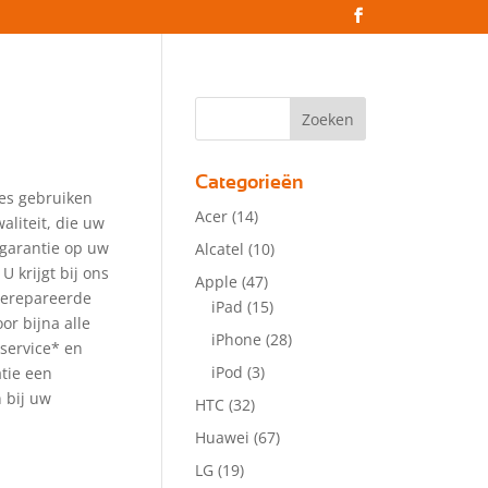
Categorieën
ies gebruiken
Acer
(14)
aliteit, die uw
 garantie op uw
Alcatel
(10)
 U krijgt bij ons
Apple
(47)
gerepareerde
iPad
(15)
or bijna alle
iPhone
(28)
service* en
iPod
(3)
atie een
 bij uw
HTC
(32)
Huawei
(67)
LG
(19)