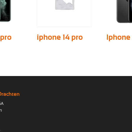
 pro
iphone 14 pro
Iphone 
Drachten
5A
n
0