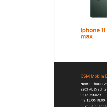
Iphone 11
max
GSM Mobile 
Noorderbuurt 2
9203 AL Drachte
0512-356829
ma 13:00-18:00
di-vr 10:00-18:0