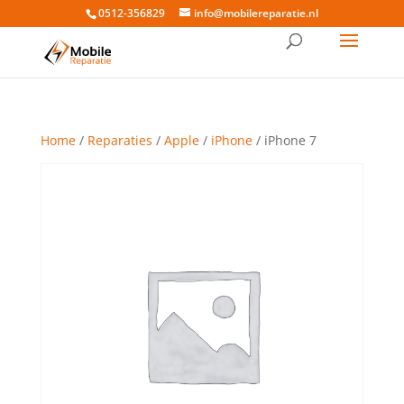
0512-356829
info@mobilereparatie.nl
Home
/
Reparaties
/
Apple
/
iPhone
/ iPhone 7