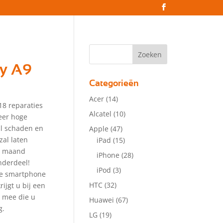
y A9
Categorieën
Acer
(14)
18 reparaties
Alcatel
(10)
eer hoge
zal schaden en
Apple
(47)
zal laten
iPad
(15)
 1 maand
iPhone
(28)
nderdeel!
iPod
(3)
lle smartphone
HTC
(32)
ijgt u bij een
r mee die u
Huawei
(67)
g.
LG
(19)