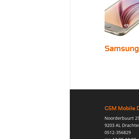
Samsung
GSM Mobile 
Noorderbuurt 2
9203 AL Drachte
0512-356829