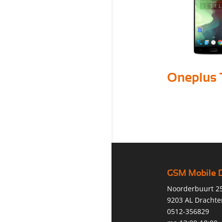
Oneplus
GSM Mobile 
Noorderbuurt 2
9203 AL Drachte
0512-356829