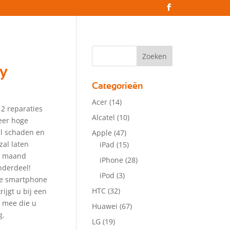
y
Categorieën
Acer
(14)
2 reparaties
Alcatel
(10)
eer hoge
zal schaden en
Apple
(47)
zal laten
iPad
(15)
 1 maand
iPhone
(28)
nderdeel!
iPod
(3)
lle smartphone
HTC
(32)
ijgt u bij een
r mee die u
Huawei
(67)
g.
LG
(19)