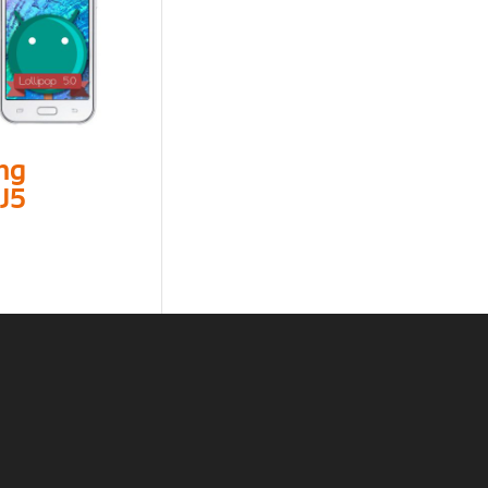
ng
J5