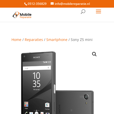
0512-356829
info@mobilereparatie.nl
Home
/
Reparaties
/
Smartphone
/ Sony Z5 mini