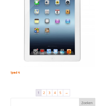
Ipad 4
1
2
3
4
5
→